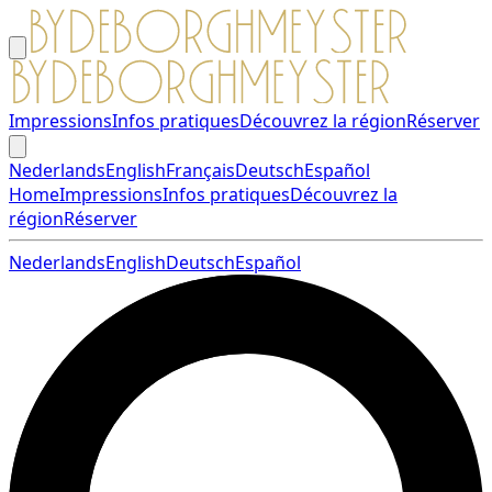
Impressions
Infos pratiques
Découvrez la région
Réserver
Nederlands
English
Français
Deutsch
Español
Home
Impressions
Infos pratiques
Découvrez la
région
Réserver
Nederlands
English
Deutsch
Español